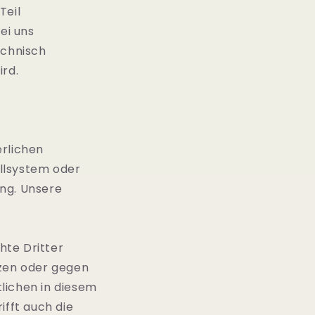
Teil
ei uns
echnisch
ird.
erlichen
llsystem oder
ung. Unsere
hte Dritter
zen oder gegen
lichen in diesem
fft auch die