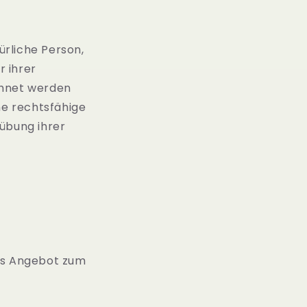
rliche Person,
r ihrer
chnet werden
ne rechtsfähige
sübung ihrer
hes Angebot zum