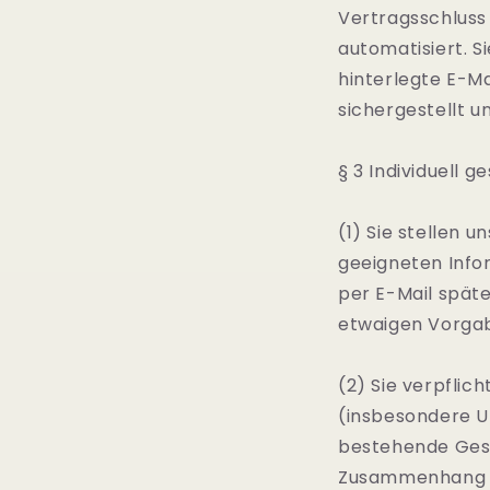
Vertragsschluss 
automatisiert. S
hinterlegte E-Ma
sichergestellt u
§ 3 Individuell 
(1) Sie stellen u
geeigneten Info
per E-Mail spät
etwaigen Vorgab
(2) Sie verpflic
(insbesondere U
bestehende Gese
Zusammenhang ge