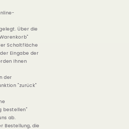
nline-
elegt. Über die
 "Warenkorb"
er Schaltfläche
 der Eingabe der
erden Ihnen
n der
nktion "zurück"
he
ig bestellen"
uns ab.
r Bestellung, die