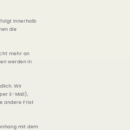
folgt innerhalb
nen die
icht mehr an
gen werden in
dlich. Wir
per E-Mail),
e andere Frist
menhang mit dem